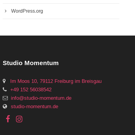
WordPress.org
Studio Momentum
Im Moos 10, 79112 Freiburg im Breisgau
+49 152 56038542
info@studio-momentum.de
studio-momentum.de