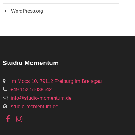
WordPress.org
Studio Momentum
Im Moos 10, 79112 Freiburg im Breisgau
+49 152 56038542
info@studio-momentum.de
studio-momentum.de